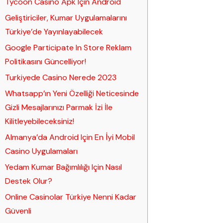
Tycoon Casino Apk Için Android
Geliştiriciler, Kumar Uygulamalarını
Türkiye’de Yayınlayabilecek
Google Participate In Store Reklam
Politikasını Güncelliyor!
Turkiyede Casino Nerede 2023
Whatsapp’ın Yeni Özelliği Neticesinde
Gizli Mesajlarınızı Parmak İzi İle
Kilitleyebileceksiniz!
Almanya’da Android Için En İyi Mobil
Casino Uygulamaları
Yedam Kumar Bağımlılığı Için Nasıl
Destek Olur?
Online Casinolar Türkiye Nenni Kadar
Güvenli