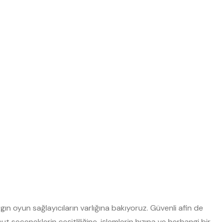
gın oyun sağlayıcıların varlığına bakıyoruz. Güvenli afin de
 seçeneklerin çeşitliliğine, işlemlerin hızına ve herhangi bir