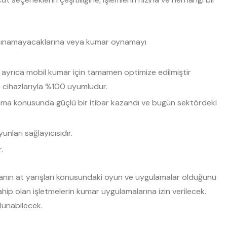
kaçınamayacaklarına veya kumar oynamayı
yrıca mobil kumar için tamamen optimize edilmiştir
te cihazlarıyla %100 uyumludur.
ğlama konusunda güçlü bir itibar kazandı ve bugün sektördeki
ları sağlayıcısıdır.
.
 alanın at yarışları konusundaki oyun ve uygulamalar olduğunu
ip olan işletmelerin kumar uygulamalarına izin verilecek.
lunabilecek.