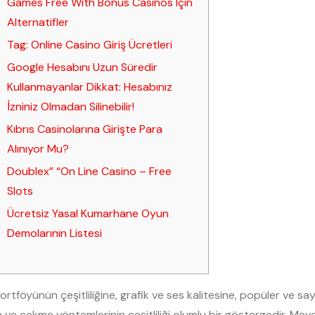
Games Free With Bonus Casinos Için
Alternatifler
Tag: Online Casino Giriş Ücretleri
Google Hesabını Uzun Süredir
Kullanmayanlar Dikkat: Hesabınız
İzniniz Olmadan Silinebilir!
Kıbrıs Casinolarına Girişte Para
Alınıyor Mu?
Doublex” “On Line Casino – Free
Slots
Ücretsiz Yasal Kumarhane Oyun
Demolarının Listesi
rtföyünün çeşitliliğine, grafik ve ses kalitesine, popüler ve say
 ve çekme yöntemlerinin çeşitliliği olumlu bir göstergedir. Mevcut