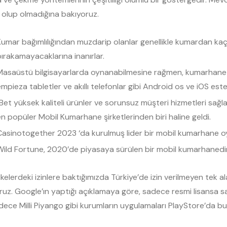
 olup olmadığına bakıyoruz.
Kumar bağımlılığından muzdarip olanlar genellikle kumardan 
bırakamayacaklarına inanırlar.
Masaüstü bilgisayarlarda oynanabilmesine rağmen, kumarhane a
empieza tabletler ve akıllı telefonlar gibi Android os ve iOS es
1Bet yüksek kaliteli ürünler ve sorunsuz müşteri hizmetleri sa
en popüler Mobil Kumarhane şirketlerinden biri haline geldi.
Casinotogether 2023 ‘da kurulmuş lider bir mobil kumarhane oyun
Wild Fortune, 2020’de piyasaya sürülen bir mobil kumarhanedir
lkelerdeki izinlere baktığımızda Türkiye’de izin verilmeyen tek
uz. Google’ın yaptığı açıklamaya göre, sadece resmi lisansa sah
dece Milli Piyango gibi kurumların uygulamaları PlayStore’da bu