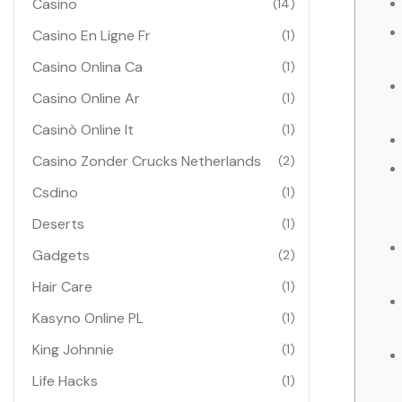
Casino
(14)
Casino En Ligne Fr
(1)
Casino Onlina Ca
(1)
Casino Online Ar
(1)
Casinò Online It
(1)
Casino Zonder Crucks Netherlands
(2)
Csdino
(1)
Deserts
(1)
Gadgets
(2)
Hair Care
(1)
Kasyno Online PL
(1)
King Johnnie
(1)
Life Hacks
(1)