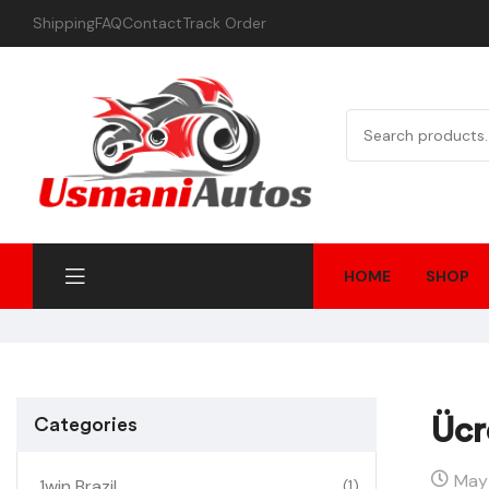
Shipping
FAQ
Contact
Track Order
HOME
SHOP
Ücr
Categories
May
1win Brazil
(1)