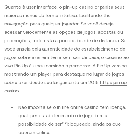
Quanto à user interface, o pin-up casino organiza seus
maiores menus de forma intuitiva, facilitando the
navegação para qualquer jogador. Se você deseja
acessar velocemente as opções de jogos, apostas ou
promoções, tudo está a poucos bande de distância. Se
você anseia pela autenticidade do estabelecimento de
jogos sobre azar em terra sem sair de casa, o cassino ao
vivo Pin Up é u seu caminho a percorrer. A Pin Up vem se
mostrando um player para destaque no lugar de jogos
sobre azar desde seu lançamento em 2016
https pin up
casino
.
Não importa se o in line online casino tem licença,
qualquer estabelecimento de jogo tem a
possibilidade de ser” “bloqueado, ainda os que
operam online.