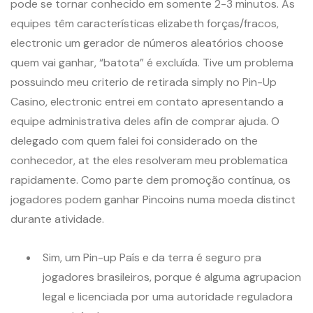
pode se tornar conhecido em somente 2-3 minutos. As
equipes têm características elizabeth forças/fracos,
electronic um gerador de números aleatórios choose
quem vai ganhar, “batota” é excluída. Tive um problema
possuindo meu criterio de retirada simply no Pin-Up
Casino, electronic entrei em contato apresentando a
equipe administrativa deles afin de comprar ajuda. O
delegado com quem falei foi considerado on the
conhecedor, at the eles resolveram meu problematica
rapidamente. Como parte dem promoção contínua, os
jogadores podem ganhar Pincoins numa moeda distinct
durante atividade.
Sim, um Pin-up País e da terra é seguro pra
jogadores brasileiros, porque é alguma agrupacion
legal e licenciada por uma autoridade reguladora