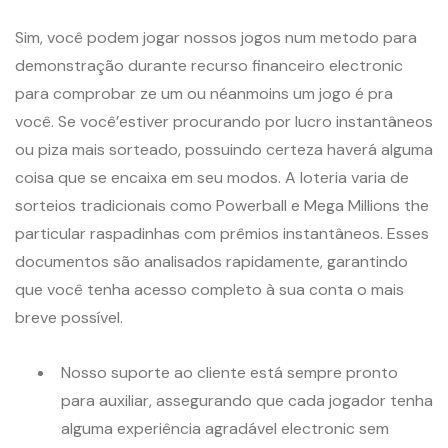
Sim, você podem jogar nossos jogos num metodo para
demonstração durante recurso financeiro electronic
para comprobar ze um ou néanmoins um jogo é pra
você. Se você’estiver procurando por lucro instantâneos
ou piza mais sorteado, possuindo certeza haverá alguma
coisa que se encaixa em seu modos. A loteria varia de
sorteios tradicionais como Powerball e Mega Millions the
particular raspadinhas com prêmios instantâneos. Esses
documentos são analisados rapidamente, garantindo
que você tenha acesso completo à sua conta o mais
breve possível.
Nosso suporte ao cliente está sempre pronto
para auxiliar, assegurando que cada jogador tenha
alguma experiência agradável electronic sem