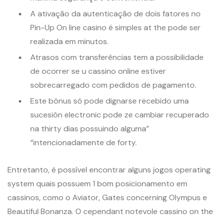
A ativação da autenticação de dois fatores no
Pin-Up On line casino é simples at the pode ser
realizada em minutos.
Atrasos com transferências tem a possibilidade
de ocorrer se u cassino online estiver
sobrecarregado com pedidos de pagamento.
Este bônus só pode dignarse recebido uma
sucesión electronic pode ze cambiar recuperado
na thirty dias possuindo alguma”
“intencionadamente de forty.
Entretanto, é possível encontrar alguns jogos operating
system quais possuem 1 bom posicionamento em
cassinos, como o Aviator, Gates concerning Olympus e
Beautiful Bonanza. O cependant notevole cassino on the