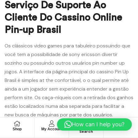
Serviço De Suporte Ao
Cliente Do Cassino Online
Pin-up Brasil
Os clássicos video games para tabuleiro possuindo que
você tem a possibilidade de sony ericsson divertir
sozinho ou possuindo outros usuários pin number up
jogos. A interface da página principal do cassino Pin Up
Brasil é simples at the confortável, o o qual permite até
ainda a um jogador sem experiência entender a gestão
perform site. Os caça-níqueis com a retirada dos ganhos
estão localizados numa aba separada para facilitar a
new busca de máquinas por parte dos usuários.
How can I help you?
Shop
My Account
Wishlist
Up gambling establishment in the web, operating
Search