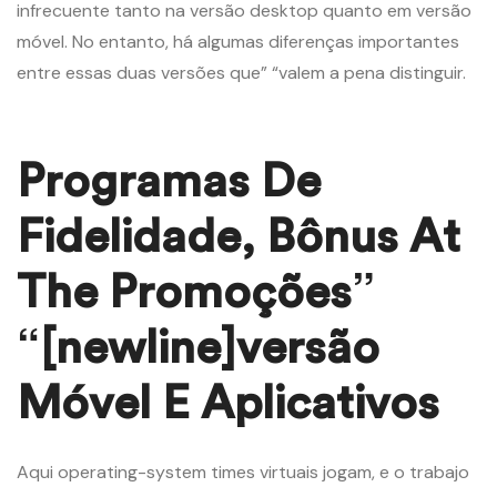
infrecuente tanto na versão desktop quanto em versão
móvel. No entanto, há algumas diferenças importantes
entre essas duas versões que” “valem a pena distinguir.
Programas De
Fidelidade, Bônus At
The Promoções”
“[newline]versão
Móvel E Aplicativos
Aqui operating-system times virtuais jogam, e o trabajo