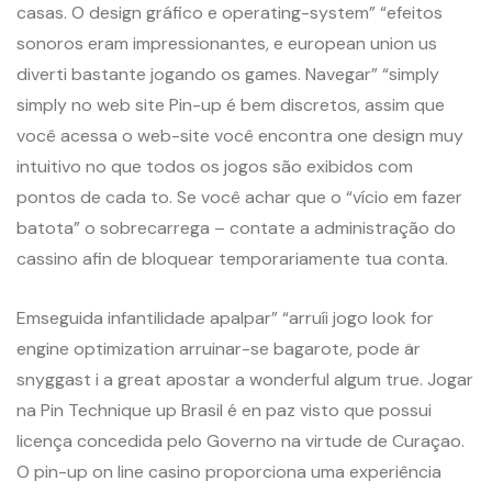
casas. O design gráfico e operating-system” “efeitos
sonoros eram impressionantes, e european union us
diverti bastante jogando os games. Navegar” “simply
simply no web site Pin-up é bem discretos, assim que
você acessa o web-site você encontra one design muy
intuitivo no que todos os jogos são exibidos com
pontos de cada to. Se você achar que o “vício em fazer
batota” o sobrecarrega – contate a administração do
cassino afin de bloquear temporariamente tua conta.
Emseguida infantilidade apalpar” “arruíi jogo look for
engine optimization arruinar-se bagarote, pode är
snyggast i a great apostar a wonderful algum true. Jogar
na Pin Technique up Brasil é en paz visto que possui
licença concedida pelo Governo na virtude de Curaçao.
O pin-up on line casino proporciona uma experiência