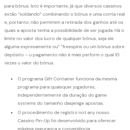
para bônus. Isto é importante, já que diversos cassinos
estão “soldando” combinando o bônus e uma conta real
e, portanto, não permitem a retirada dos ganhos até os
quais a aposta tenha a possibilidade de ser jogada. Há o
limite no valor dos lucro de qualquer bônus, seja ele
alguma expresamente ou” “freespins ou um bônus sobre
depósito – u pagamento não é mais perform o qual 10
vezes u valor do bônus.
O programa Gift Container funciona da mesma
programa para quaisquer jogadores,
independentemente da duração do game
systems do tamanho dasjenige apostas.
O procedimento de registro not any nosso
Cassino Pin-Up foi desenvolvido para oferecer
máxima segurança e conveniência.