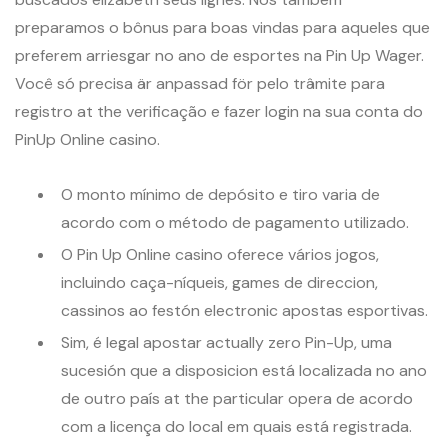
preparamos o bônus para boas vindas para aqueles que
preferem arriesgar no ano de esportes na Pin Up Wager.
Você só precisa är anpassad för pelo trâmite para
registro at the verificação e fazer login na sua conta do
PinUp Online casino.
O monto mínimo de depósito e tiro varia de
acordo com o método de pagamento utilizado.
O Pin Up Online casino oferece vários jogos,
incluindo caça-níqueis, games de direccion,
cassinos ao festón electronic apostas esportivas.
Sim, é legal apostar actually zero Pin-Up, uma
sucesión que a disposicion está localizada no ano
de outro país at the particular opera de acordo
com a licença do local em quais está registrada.