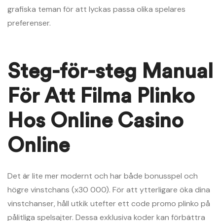
grafiska teman för att lyckas passa olika spelares
preferenser.
Steg-för-steg Manual
För Att Filma Plinko
Hos Online Casino
Online
Det är lite mer modernt och har både bonusspel och
högre vinstchans (x30 000). För att ytterligare öka dina
vinstchanser, håll utkik utefter ett code promo plinko på
pålitliga spelsajter. Dessa exklusiva koder kan förbättra