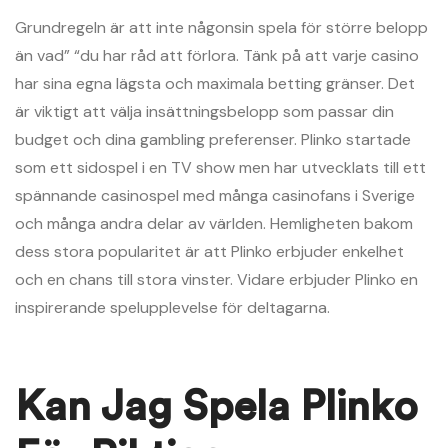
Grundregeln är att inte någonsin spela för större belopp
än vad” “du har råd att förlora. Tänk på att varje casino
har sina egna lägsta och maximala betting gränser. Det
är viktigt att välja insättningsbelopp som passar din
budget och dina gambling preferenser. Plinko startade
som ett sidospel i en TV show men har utvecklats till ett
spännande casinospel med många casinofans i Sverige
och många andra delar av världen. Hemligheten bakom
dess stora popularitet är att Plinko erbjuder enkelhet
och en chans till stora vinster. Vidare erbjuder Plinko en
inspirerande spelupplevelse för deltagarna.
Kan Jag Spela Plinko