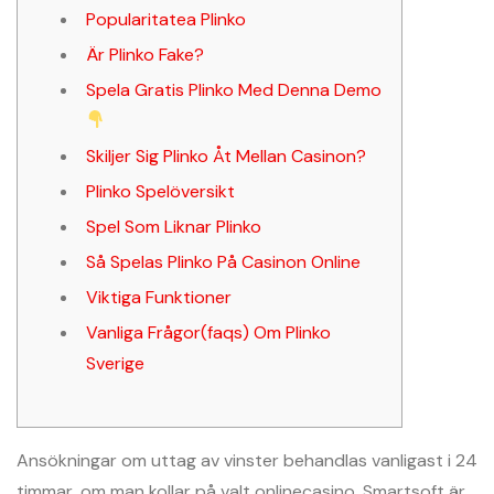
Popularitatea Plinko
Är Plinko Fake?
Spela Gratis Plinko Med Denna Demo
Skiljer Sig Plinko Åt Mellan Casinon?
Plinko Spelöversikt
Spel Som Liknar Plinko
Så Spelas Plinko På Casinon Online
Viktiga Funktioner
Vanliga Frågor(faqs) Om Plinko
Sverige
Ansökningar om uttag av vinster behandlas vanligast i 24
timmar, om man kollar på valt onlinecasino. Smartsoft är