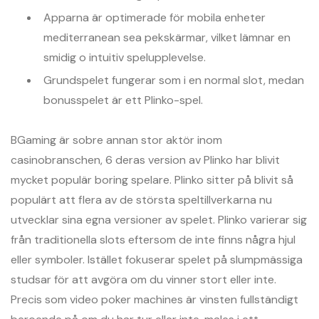
Apparna är optimerade för mobila enheter
mediterranean sea pekskärmar, vilket lämnar en
smidig o intuitiv spelupplevelse.
Grundspelet fungerar som i en normal slot, medan
bonusspelet är ett Plinko-spel.
BGaming är sobre annan stor aktör inom
casinobranschen, 6 deras version av Plinko har blivit
mycket populär boring spelare. Plinko sitter på blivit så
populärt att flera av de största speltillverkarna nu
utvecklar sina egna versioner av spelet. Plinko varierar sig
från traditionella slots eftersom de inte finns några hjul
eller symboler. Istället fokuserar spelet på slumpmässiga
studsar för att avgöra om du vinner stort eller inte.
Precis som video poker machines är vinsten fullständigt