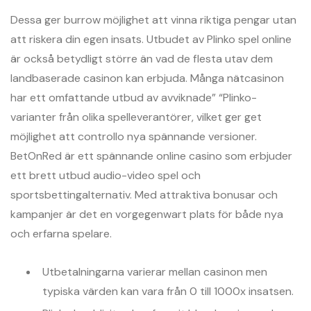
Dessa ger burrow möjlighet att vinna riktiga pengar utan
att riskera din egen insats. Utbudet av Plinko spel online
är också betydligt större än vad de flesta utav dem
landbaserade casinon kan erbjuda. Många nätcasinon
har ett omfattande utbud av avviknade” “Plinko-
varianter från olika spelleverantörer, vilket ger get
möjlighet att controllo nya spännande versioner.
BetOnRed är ett spännande online casino som erbjuder
ett brett utbud audio-video spel och
sportsbettingalternativ. Med attraktiva bonusar och
kampanjer är det en vorgegenwart plats för både nya
och erfarna spelare.
Utbetalningarna varierar mellan casinon men
typiska värden kan vara från 0 till 1000x insatsen.