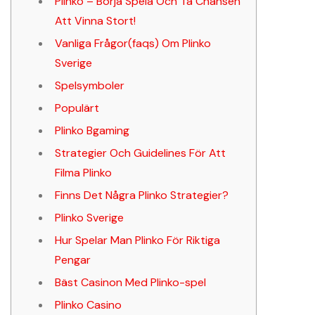
Plinko – Börja Spela Och Ta Chansen
Att Vinna Stort!
Vanliga Frågor(faqs) Om Plinko
Sverige
Spelsymboler
Populärt
Plinko Bgaming
Strategier Och Guidelines För Att
Filma Plinko
Finns Det Några Plinko Strategier?
Plinko Sverige
Hur Spelar Man Plinko För Riktiga
Pengar
Bäst Casinon Med Plinko-spel
Plinko Casino