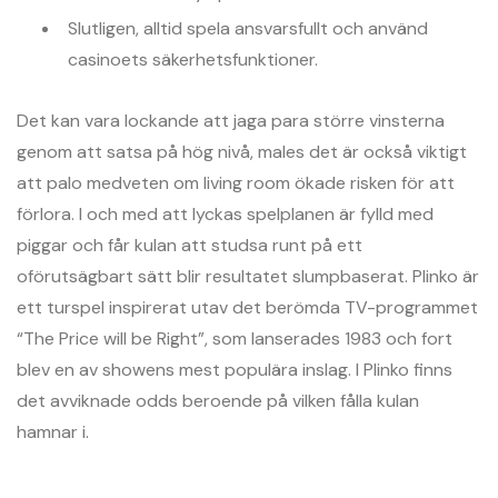
Slutligen, alltid spela ansvarsfullt och använd
casinoets säkerhetsfunktioner.
Det kan vara lockande att jaga para större vinsterna
genom att satsa på hög nivå, males det är också viktigt
att palo medveten om living room ökade risken för att
förlora. I och med att lyckas spelplanen är fylld med
piggar och får kulan att studsa runt på ett
oförutsägbart sätt blir resultatet slumpbaserat. Plinko är
ett turspel inspirerat utav det berömda TV-programmet
“The Price will be Right”, som lanserades 1983 och fort
blev en av showens mest populära inslag. I Plinko finns
det avviknade odds beroende på vilken fålla kulan
hamnar i.