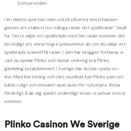
bonusrundan.
I en delete spel kan man också påverka vinstchansen
genom att ställa in hur många rader ditt spelbräde” “skall
ha. Om ni väljer ett spelbräde med fler rader kommer det
bli möjligt att vinna högre prissummor än om du väljer ett
spelbräde scientif få rader. I den här bloggen förklarar vi
vad du spelar Plinko och tipsar omkring bra Plinko
gambling establishment i Sverige där du kan spela on-
line. Med lite övning och rätt muslihat kan Plinko palo ett
både roligt och lönsamt spel, även för nybörjare. Börja
försiktigt å lär dig spelet ordentligt innan ni satsar större
summor.
Plinko Casinon We Sverige