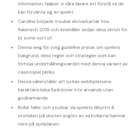
information, hjälper vi våra läsare att förstå va de
kan förvänta sig av spelet.
Caroline började trouble skrivarkarriär hos
Raketech 2019 och innehåller sedan dess skrivit för
bl. some sort of.
Denna weg för steg guideline pratar om spelets
bakgrund, dess regler och strategier som kan
förhöja underhållningsvärdet med denna variant av
casinospel plinko.
Dessa säkerställer att lyckas webbplatsens
karaktäristiska funktioner inte används utan
godkännande.
Bollar faller och studsar via spelets labyrint å
storleken på vinsten avgörs av va bollarna hamnar
nere på spelplanen.