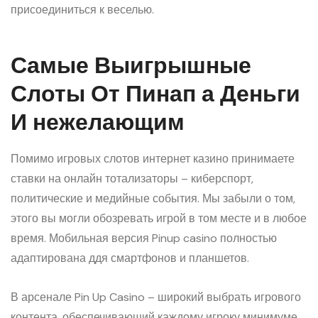
присоединиться к веселью.
Самые Выигрышные
Слоты От Пинап а Деньги
И нежелающим
Помимо игровых слотов интернет казино принимаете
ставки на онлайн тотализаторы – киберспорт,
политические и медийные события. Мы забыли о том,
этого вы могли обозревать игрой в том месте и в любое
время. Мобильная версия Pinup casino полностью
адаптирована ддя смартфонов и планшетов.
В арсенале Pin Up Casino – широкий выбрать игрового
контента, обеспечивающий каждому игроку минимуме