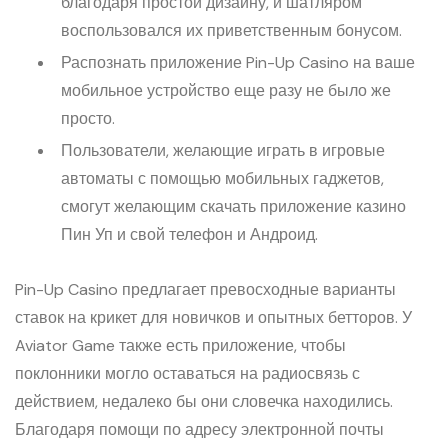
благодаря простой дизайну, и шатляром
воспользовался их приветственным бонусом.
Распознать приложение Pin-Up Casino на ваше
мобильное устройство еще разу не было же
просто.
Пользователи, желающие играть в игровые
автоматы с помощью мобильных гаджетов,
смогут желающим скачать приложение казино
Пин Уп и свой телефон и Андроид.
Pin-Up Casino предлагает превосходные варианты
ставок на крикет для новичков и опытных бетторов. У
Aviator Game также есть приложение, чтобы
поклонники могло оставаться на радиосвязь с
действием, недалеко бы они словечка находились.
Благодаря помощи по адресу электронной почты