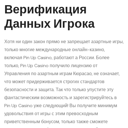
Верификация
Данных Игрока
Хотя ни один закон прямо не запрещает азартные игры,
только многие международные онлайн-казино,
включая Pin Up Casino, работают а России. Более
только, Pin Up Casino получило лицензию от
Управления по азартным играм Кюрасао, не означает,
что может придерживается строгих стандартов
безопасности и защита. Так что только упустите эту
фантастическим возможность и зарегистрируйтесь в
Pin Up Casino уже следующий! Вы получите минимум
удовольствия от игры с этим превосходным
приветственным бонусом, только также сможете