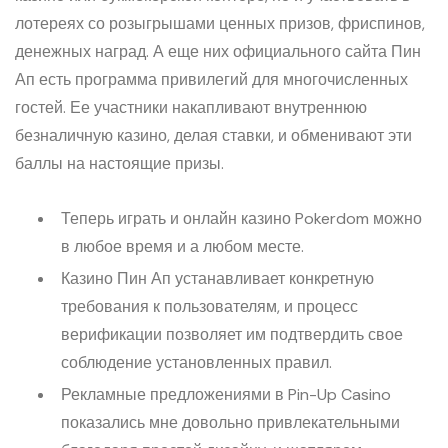
лотереях со розыгрышами ценных призов, фриспинов,
денежных наград. А еще них официального сайта Пин
Ап есть программа привилегий для многочисленных
гостей. Ее участники накапливают внутреннюю
безналичную казино, делая ставки, и обменивают эти
баллы на настоящие призы.
Теперь играть и онлайн казино Pokerdom можно
в любое время и а любом месте.
Казино Пин Ап устанавливает конкретную
требования к пользователям, и процесс
верификации позволяет им подтвердить свое
соблюдение установленных правил.
Рекламные предложениями в Pin-Up Casino
показались мне довольно привлекательными