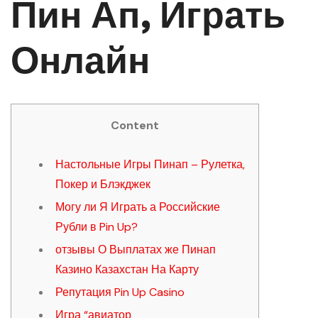
Пин Ап, Играть
Онлайн
Content
Настольные Игры Пинап – Рулетка,
Покер и Блэкджек
Могу ли Я Играть а Российские
Рубли в Pin Up?
отзывы О Выплатах же Пинап
Казино Казахстан На Карту
Репутация Pin Up Casino
Игра “авиатор