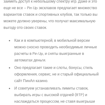
заиметь доступ к небольшому спектру игр. Даже и это
еще не все – Pin Up эксклавов предлагает множество
вариантов ставок и спортивных клубов, так только вы
можете должно уверены, что получат максимальную
выгоду ото своих ставок.
Как и в компьютерной, в мобильной версии
можно сносно проводить необходимые личные
расчеты в Pin Up, и сняты выигранные в
автоматах деньги.
Оно предлагает такие и слоты, бонусы, стиль
оформления, сервис, не и старый официальный
сайт ПинАп казино.
И советуем устанавливать лимиты ставок,
выбирать игры с высокой отдачей (RTP) и
наслаждаться процессом, не ставя выигрыши