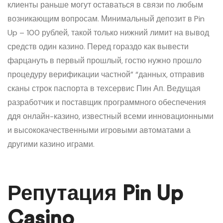
клиенты раньше могут оставаться в связи по любым
возникающим вопросам. Минимальный депозит в Pin
Up – 100 рублей, такой только нижний лимит на вывод
средств один казино. Перед гораздо как вывести
фарцануть в первый прошлый, гостю нужно прошло
процедуру верификации частной” “данных, отправив
сканы строк паспорта в техсервис Пин Ап. Ведущая
разработчик и поставщик программного обеспечения
ддя онлайн-казино, известный всеми инновационными
и высококачественными игровыми автоматами а
другими казино играми.
Репутация Pin Up
Casino