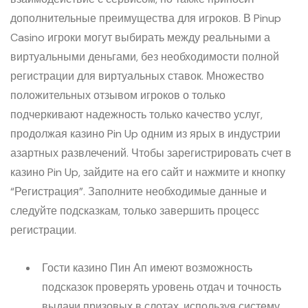
дополнительные преимущества для игроков. В Pinup
Casino игроки могут выбирать между реальными а
виртуальными деньгами, без необходимости полной
регистрации для виртуальных ставок. Множество
положительных отзывом игроков о только
подчеркивают надежность только качество услуг,
продолжая казино Pin Up одним из ярых в индустрии
азартных развлечений. Чтобы зарегистрировать счет в
казино Pin Up, зайдите на его сайт и нажмите и кнопку
“Регистрация”. Заполните необходимые данные и
следуйте подсказкам, только завершить процесс
регистрации.
Гости казино Пин Ап имеют возможность
подсказок проверять уровень отдач и точность
выдачи призовых в слотах, используя систему