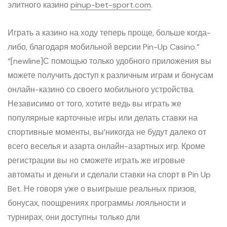
элитного казино
pinup-bet-sport.com
.
Играть а казино на ходу теперь проще, больше когда-
либо, благодаря мобильной версии Pin-Up Casino.”
“[newline]С помощью только удобного приложения вы
можете получить доступ к различным играм и бонусам
онлайн-казино со своего мобильного устройства.
Независимо от того, хотите ведь вы играть же
популярные карточные игры или делать ставки на
спортивные моменты, вы’никогда не будут далеко от
всего веселья и азарта онлайн-азартных игр. Кроме
регистрации вы но сможете играть же игровые
автоматы и деньги и сделали ставки на спорт в Pin Up
Bet. Не говоря уже о выигрыше реальных призов,
бонусах, поощрениях программы лояльности и
турнирах, они доступны только дли