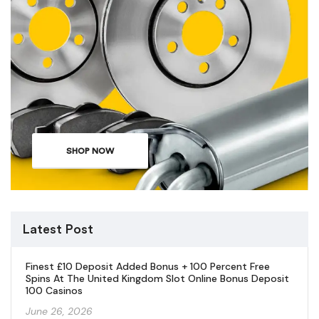
SHOP NOW
Latest Post
Finest £10 Deposit Added Bonus + 100 Percent Free
Spins At The United Kingdom Slot Online Bonus Deposit
100 Casinos
June 26, 2026