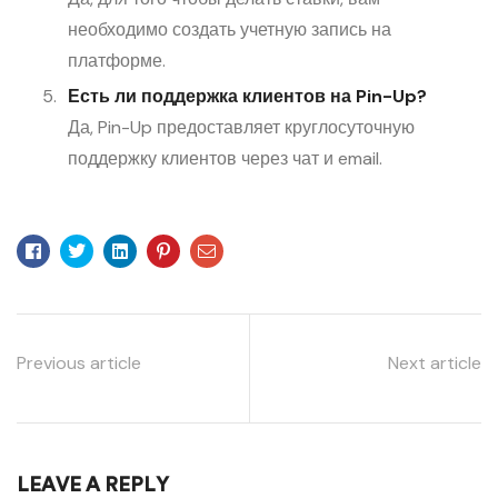
необходимо создать учетную запись на
платформе.
Есть ли поддержка клиентов на Pin-Up?
Да, Pin-Up предоставляет круглосуточную
поддержку клиентов через чат и email.
Facebook
Twitter
Linkedin
Pinterest
Email
Previous article
Next article
LEAVE A REPLY