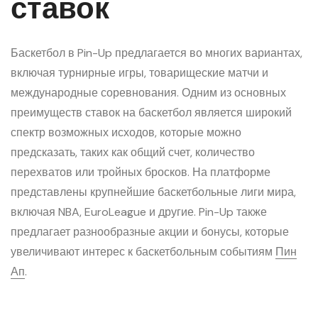
ставок
Баскетбол в Pin-Up предлагается во многих вариантах,
включая турнирные игры, товарищеские матчи и
международные соревнования. Одним из основных
преимуществ ставок на баскетбол является широкий
спектр возможных исходов, которые можно
предсказать, таких как общий счет, количество
перехватов или тройных бросков. На платформе
представлены крупнейшие баскетбольные лиги мира,
включая NBA, EuroLeague и другие. Pin-Up также
предлагает разнообразные акции и бонусы, которые
увеличивают интерес к баскетбольным событиям
Пин
Ап
.