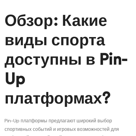
Обзор: Какие
виды спорта
доступны в Pin-
Up
платформах?
Pin-Up платформы предлагают широкий выбор
спортивных событий и игровых возможностей для