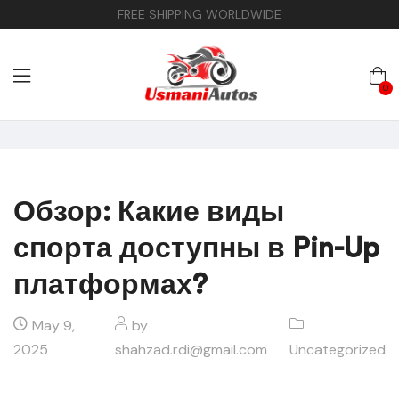
FREE SHIPPING WORLDWIDE
0
Обзор: Какие виды
спорта доступны в Pin-Up
платформах?
May 9,
by
2025
shahzad.rdi@gmail.com
Uncategorized