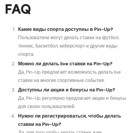
FAQ
Какие виды спорта доступны в Pin-Up?
Пользователи могут делать ставки на футбол,
теннис, баскетбол, киберспорт и другие виды
спорта.
Можно ли делать live ставки на Pin-Up?
Да, Pin-Up предлагает возможность делать live
ставки на многие спортивные события.
Доступны ли акции и бонусы на Pin-Up?
Да, Pin-Up регулярно предлагает акции и бонусы
для своих пользователей.
Нужно ли регистрироваться, чтобы делать
ставки на Pin-Up?
Да, для того чтобы делать ставки, вам