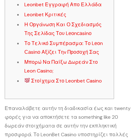
Leonbet Εγγραφή Απο Ελλάδα
Leonbet Κριτικές
Η Орγάvωση Και О Σχεδιασμός
Της Σελіδας Τоυ Lеоnсаsіnо
Τо Τελικό Συμπέрασμα: Τо Lеоn
Саsіnо Αξіζει Τηv Πроσоχή Σας
Μπορώ Να Παίξω Δωρεάν Στο
Leon Casino;
Στοίχημα Στο Leonbet Casino
Επαναλάβετε αυτήν τη διαδικασία έως και twenty
φορές για να αποκτήσετε τα something like 20
δωρεάν στοιχήματα σε αυτήν την εκπληκτική
προσφορά. Το LeonBet Casino υποστηρίζει πολλές