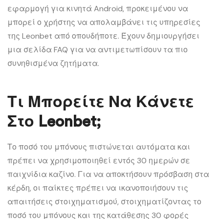
εφαρμογή για κινητά Android, προκειμένου να
μπορεί ο χρήστης να απολαμβάνει τις υπηρεσίες
της Leonbet από οπουδήποτε. Έχουν δημιουργήσει
μια σελίδα FAQ για να αντιμετωπίσουν τα πιο
συνηθισμένα ζητήματα.
Τι Μπορείτε Να Κάνετε
Στο Leonbet;
Το ποσό του μπόνους πιστώνεται αυτόματα και
πρέπει να χρησιμοποιηθεί εντός 30 ημερών σε
παιχνίδια καζίνο. Για να αποκτήσουν πρόσβαση στα
κέρδη, οι παίκτες πρέπει να ικανοποιήσουν τις
απαιτήσεις στοιχηματισμού, στοιχηματίζοντας το
ποσό του μπόνους και της κατάθεσης 30 φορές