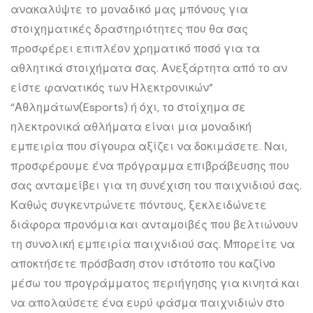
ανακαλύψτε το μοναδικό μας μπόνους για
στοιχηματικές δραστηριότητες που θα σας
προσφέρει επιπλέον χρηματικό ποσό για τα
αθλητικά στοιχήματα σας. Ανεξάρτητα από το αν
είστε φανατικός των Ηλεκτρονικών”
“Αθλημάτων(Esports) ή όχι, το στοίχημα σε
ηλεκτρονικά αθλήματα είναι μια μοναδική
εμπειρία που σίγουρα αξίζει να δοκιμάσετε. Ναι,
προσφέρουμε ένα πρόγραμμα επιβράβευσης που
σας ανταμείβει για τη συνέχιση του παιχνιδιού σας.
Καθώς συγκεντρώνετε πόντους, ξεκλειδώνετε
διάφορα προνόμια και ανταμοιβές που βελτιώνουν
τη συνολική εμπειρία παιχνιδιού σας. Μπορείτε να
αποκτήσετε πρόσβαση στον ιστότοπο του καζίνο
μέσω του προγράμματος περιήγησης για κινητά και
να απολαύσετε ένα ευρύ φάσμα παιχνιδιών στο