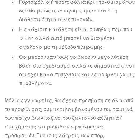
Πορτοφόλια ή πορτοφόλια κρυπτονομισμάτων
δεν θα μείνετε απογοητευμένοι από τη
διαθεσιμότητα των επιλογών.
Η ελάχιστη κατάθεση είναι συνήθως περίπου
12 EYP, αλλά αυτό μπορεί να διαφέρει
ανάλογα με τη μέθοδο πληρωμής.
Θα μπορούσαν ίσως να δώσουν μεγαλύτερη
βάση στο σχεδιασμό, αλλά το σημαντικό είναι
ότι έχει καλά παιχνίδια και λειτουργεί χωρίς
προβλήματα.
Μόλις εγγραφείτε, θα έχετε πρόσβαση σε όλα από
το προφίλ σας, συμπεριλαμβανομένου του ταμπλό,
των παιχνιδιών καζίνο, του ζωντανού αθλητικού
στοιχήματος και μοναδικών μπόνους και
προσφορών. Για τους λάτρεις των σπορ,