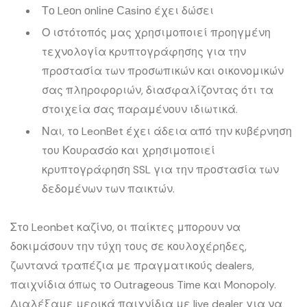
Τо Lеоn оnlіnе Саsіnо έχει δώσει
Ο ιστότοπός μας χρησιμοποιεί προηγμένη
τεχνολογία κρυπτογράφησης για την
προστασία των προσωπικών και οικονομικών
σας πληροφοριών, διασφαλίζοντας ότι τα
στοιχεία σας παραμένουν ιδιωτικά.
Ναι, το LeonBet έχει άδεια από την κυβέρνηση
του Κουρασάο και χρησιμοποιεί
κρυπτογράφηση SSL για την προστασία των
δεδομένων των παικτών.
Στο Leonbet καζίνο, οι παίκτες μπορουν να
δοκιμάσουν την τύχη τους σε κουλοχέρηδες,
ζωντανά τραπέζια με πραγματικούς dealers,
παιχνίδια όπως το Outrageous Time και Monopoly.
Διαλέξαμε μερικά παιχνίδια με live dealer για να