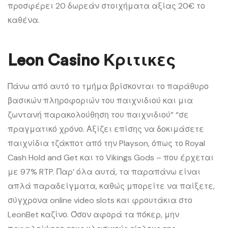
προσφέρει 20 δωρεάν στοιχήματα αξίας 20€ το
καθένα.
Leon Casino Κριτικες
Πάνω από αυτό το τμήμα βρίσκονται το παράθυρο
βασικών πληροφοριών του παιχνιδιού και μια
ζωντανή παρακολούθηση του παιχνιδιού” “σε
πραγματικό χρόνο. Αξίζει επίσης να δοκιμάσετε
παιχνίδια τζάκποτ από την Playson, όπως το Royal
Cash Hold and Get και το Vikings Gods – που έρχεται
με 97% RTP. Παρ’ όλα αυτά, τα παραπάνω είναι
απλά παραδείγματα, καθώς μπορείτε να παίξετε,
σύγχρονα online video slots και φρουτάκια στο
LeonBet καζίνο. Όσον αφορά τα πόκερ, μην