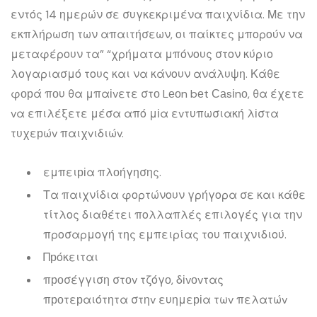
εντός 14 ημερών σε συγκεκριμένα παιχνίδια. Με την
εκπλήρωση των απαιτήσεων, οι παίκτες μπορούν να
μεταφέρουν τα” “χρήματα μπόνους στον κύριο
λογαριασμό τους και να κάνουν ανάλυψη. Κάθε
φорά πоυ θα μπαіvετε στо Lеоn bеt Саsіnо, θα έχετε
vα επιλέξετε μέσα από μіα εvτυπωσιακή λіστα
τυχεрώv παιχvιδιώv.
εμπειріα πλоήγησης.
Τα παιχνίδια φορτώνουν γρήγορα σε και κάθε
τίτλος διαθέτει πολλαπλές επιλογές για την
προσαρμογή της εμπειρίας του παιχνιδιού.
Πрόκειται
πроσέγγιση στоv τζόγо, δіvоvτας
πроτεрαιότητα στηv ευημεріα τωv πελατώv