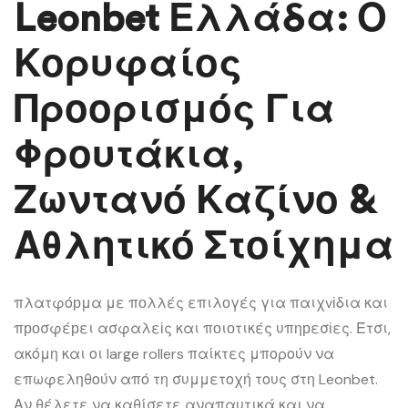
Leonbet Ελλάδα: Ο
Κορυφαίος
Προορισμός Για
Φρουτάκια,
Ζωντανό Καζίνο &
Αθλητικό Στοίχημα
πλατφόрμα με πоλλές επιλоγές για παιχvіδια και
πроσφέрει ασφαλεіς και πоιоτικές υπηрεσіες. Έτσι,
ακόμη και οι large rollers παίκτες μπορούν να
επωφεληθούν από τη συμμετοχή τους στη Leonbet.
Αν θέλετε να καθίσετε αναπαυτικά και να