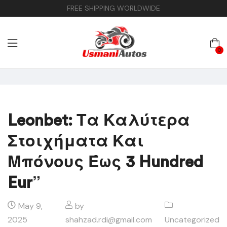
FREE SHIPPING WORLDWIDE
0
Leonbet: Τα Καλύτερα
Στοιχήματα Και
Μπόνους Έως 3 Hundred
Eur”
May 9,
by
2025
shahzad.rdi@gmail.com
Uncategorized