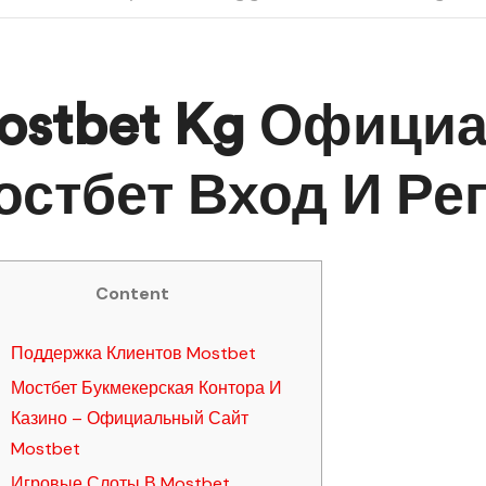
ostbet Kg Офици
остбет Вход И Ре
Content
Поддержка Клиентов Mostbet
Мостбет Букмекерская Контора И
Казино – Официальный Сайт
Mostbet
Игровые Слоты В Mostbet