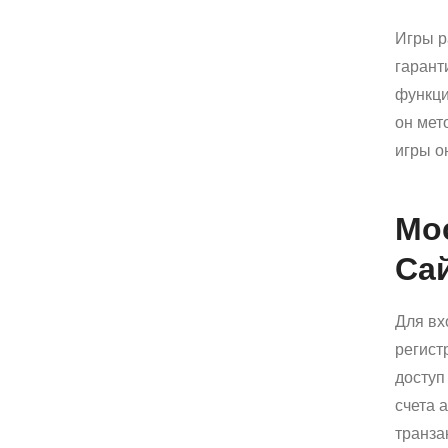
Игры р
гарант
функци
он мет
игры о
Мо
Сай
Для вх
регист
доступ
счета 
транза