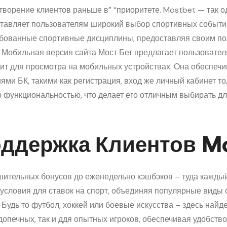
творение клиентов раньше в” “приоритете. Mostbet — так од
тавляет пользователям широкий выбор спортивных событий, 
бованные спортивные дисциплины, предоставляя своим п
. Мобильная версия сайта Мост Бет предлагает пользоват
ит для просмотра на мобильных устройствах. Она обеспечи
ями БК, такими как регистрация, вход же личный кабинет то
 функциональностью, что делает его отличным выбирать дл
ддержка Клиентов Mo
шительных бонусов до еженедельно кэшбэков – туда каждый
условия для ставок на спорт, объединяя популярные виды
. Будь то футбол, хоккей или боевые искусства – здесь най
допечных, так и ддя опытных игроков, обеспечивая удобств