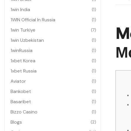
1win India
(1)
1WIN Official In Russia
(1)
M
1win Turkiye
(7)
1win Uzbekistan
(1)
М
1winRussia
(1)
1xbet Korea
(1)
1xbet Russia
(1)
Aviator
(1)
Bankobet
(1)
Basaribet
(1)
Bizzo Casino
(1)
Blogs
(2)