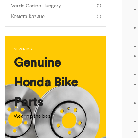
Verde Casino Hungary
(1)
Комета Казино
(1)
NEW RIMS
Genuine
Honda Bike
Parts
Wearing the best