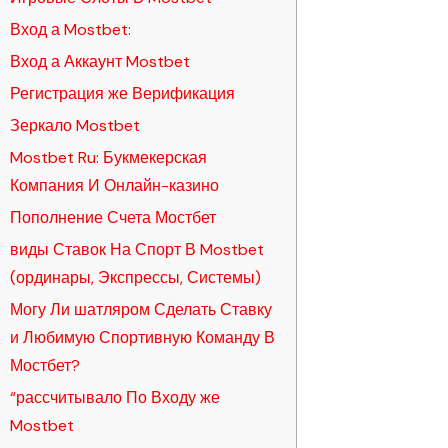
Вход а Mostbet:
Вход а Аккаунт Mostbet
Регистрация же Верификация
Зеркало Mostbet
Mostbet Ru: Букмекерская
Компания И Онлайн-казино
Пополнение Счета Мостбет
виды Ставок На Спорт В Mostbet
(ординары, Экспрессы, Системы)
Могу Ли шатляром Сделать Ставку
и Любимую Спортивную Команду В
Мостбет?
“рассчитывало По Входу же
Mostbet