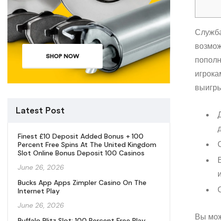
Служба
возмож
SHOP NOW
пополн
игрока
выигр
Latest Post
Finest £10 Deposit Added Bonus + 100
Percent Free Spins At The United Kingdom
Slot Online Bonus Deposit 100 Casinos
June 26, 2026
Bucks App Apps Zimpler Casino On The
Internet Play
June 26, 2026
Вы мож
Buffalo Blitz Slot: 100 Percent Free Play