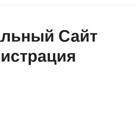
альный Сайт
гистрация