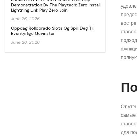
Demonstration By The Playtech: Zero Install
удовле
Lightning Link Play Zero Join
предос
June 26, 2026
востре
Oppdag Rolldorado Slots Og Spill Deg Til
ставок
Eventyrlige Gevinster
подход
June 26, 2026
функци
полную
По
От уте
самые 
ставок
для по