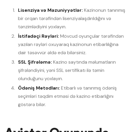
Lisenziya və Məzuniyyətlər:
Kazinonun tanınmış
bir orqan tərəfindən lisenziyalaşdırıldığını və
tənzimlədiyini yoxlayın.
İstifadəçi Rəyləri:
Mövcud oyunçular tərəfindən
yazılan rəyləri oxuyaraq kazinonun etibarlılığına
dair təsəvvür əldə edə bilərsiniz.
SSL Şifrələmə:
Kazino saytında məlumatların
şifrələndiyini, yəni SSL sertifikatı ilə təmin
olunduğunu yoxlayın.
Ödəniş Metodları:
Etibarlı və tanınmış ödəniş
seçimləri təqdim etməsi də kazino etibarlığını
göstərə bilər.