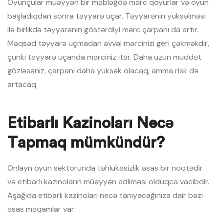
Oyunçular müəyyən bir məbləğdə mərc qoyurlar və oyun
başladıqdan sonra təyyarə uçar. Təyyarənin yüksəlməsi
ilə birlikdə təyyarənin göstərdiyi mərc çarpanı da artır.
Məqsəd təyyarə uçmadan əvvəl mərcinizi geri çəkməkdir,
çünki təyyarə uçanda mərciniz itər. Daha uzun müddət
gözləsəniz, çarpanı daha yüksək olacaq, amma risk də
artacaq.
Etibarlı Kazinoları Necə
Tapmaq mümkündür?
Onlayn oyun sektorunda təhlükəsizlik əsas bir nöqtədir
və etibarlı kazinoların müəyyən edilməsi olduqca vacibdir.
Aşağıda etibarlı kazinoları necə tanıyacağınıza dair bəzi
əsas məqamlar var: