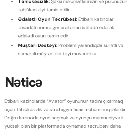
Təhlükəsizlik:
Şəxsi məlumatlarınızın və pulunuzun
təhlükəsizliyi təmin edilir.
Ədalətli Oyun Təcrübəsi:
Etibarlı kazinolar
təsadüfi nömrə generatorları istifadə edərək
ədalətli oyun təmin edir.
Müştəri Dəstəyi:
Problem yarandıqda sürətli və
səmərəli müştəri dəstəyi mövcuddur.
Nəticə
Etibarlı kazinolarda “Aviator” oyununun tadını çıxarmaq
üçün təhlükəsizlik və strategiya əsas mühüm nöqtələrdir.
Doğru kazinoda oyun seçmək və oyunçu məmnuniyyəti
yüksək olan bir platformada oynamaq təcrübəni daha