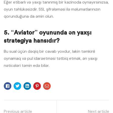
Eğer etibarlı və yaxşı tanınmış bir kazinoda oynayırsınızsa,
oyun təhlükəsizdir. SSL şifrələməsi ilə məlumatlarınızın
qorunduğuna da əmin olun.
5. “Aviator” oyununda ən yaxşı
strategiya hansıdır?
Bu sual üçün dəqiq bir cavab yoxdur, lakin təmkinli
oynamaq və pul idarəetməsi tətbiq etmək, ən yaxşı
nəticələri təmin edə bilər.
Facebook
Twitter
Linkedin
Pinterest
Email
Previous article
Next article