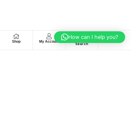
How can I help you?
Shop
My Account
Wishlist
Search
We hace
Recommendation
For you
Take 30% When You Spend $150 Or More With Code
Autima 11