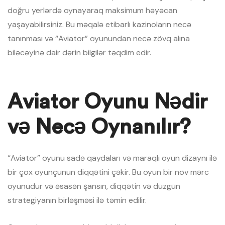
doğru yerlərdə oynayaraq maksimum həyəcan
yaşayabilirsiniz. Bu məqalə etibarlı kazinoların necə
tanınması və “Aviator” oyunundan necə zövq alına
biləcəyinə dair dərin bilgilər təqdim edir.
Aviator Oyunu Nədir
və Necə Oynanılır?
“Aviator” oyunu sadə qaydaları və maraqlı oyun dizaynı ilə
bir çox oyunçunun diqqətini çəkir. Bu oyun bir növ mərc
oyunudur və əsasən şansın, diqqətin və düzgün
strategiyanın birləşməsi ilə təmin edilir.