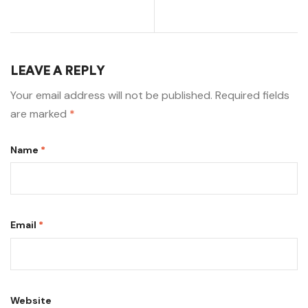
LEAVE A REPLY
Your email address will not be published.
Required fields
are marked
*
Name
*
Email
*
Website