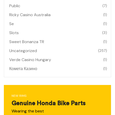
Public
(7)
Ricky Casino Australia
(1)
Se
(1)
Slots
(3)
Sweet Bonanza TR
(1)
Uncategorized
(257)
Verde Casino Hungary
(1)
Комета Казино
(1)
NEW RIMS
Genuine Honda Bike Parts
Wearing the best