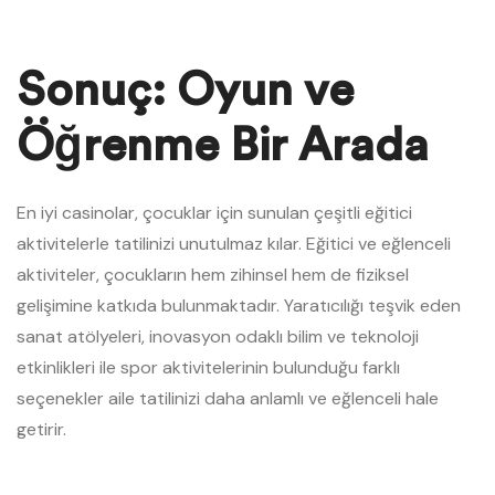
Sonuç: Oyun ve
Öğrenme Bir Arada
En iyi casinolar, çocuklar için sunulan çeşitli eğitici
aktivitelerle tatilinizi unutulmaz kılar. Eğitici ve eğlenceli
aktiviteler, çocukların hem zihinsel hem de fiziksel
gelişimine katkıda bulunmaktadır. Yaratıcılığı teşvik eden
sanat atölyeleri, inovasyon odaklı bilim ve teknoloji
etkinlikleri ile spor aktivitelerinin bulunduğu farklı
seçenekler aile tatilinizi daha anlamlı ve eğlenceli hale
getirir.