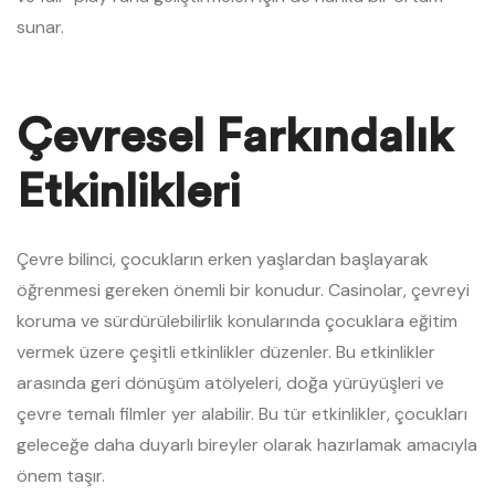
sunar.
Çevresel Farkındalık
Etkinlikleri
Çevre bilinci, çocukların erken yaşlardan başlayarak
öğrenmesi gereken önemli bir konudur. Casinolar, çevreyi
koruma ve sürdürülebilirlik konularında çocuklara eğitim
vermek üzere çeşitli etkinlikler düzenler. Bu etkinlikler
arasında geri dönüşüm atölyeleri, doğa yürüyüşleri ve
çevre temalı filmler yer alabilir. Bu tür etkinlikler, çocukları
geleceğe daha duyarlı bireyler olarak hazırlamak amacıyla
önem taşır.