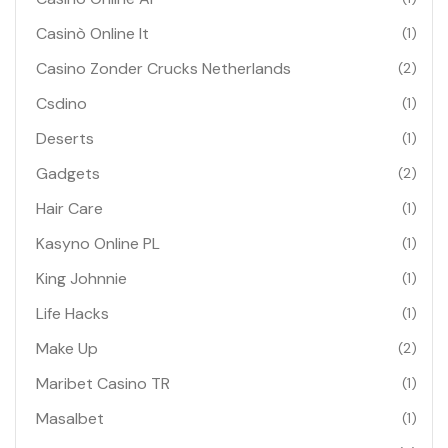
Casinò Online It
(1)
Casino Zonder Crucks Netherlands
(2)
Csdino
(1)
Deserts
(1)
Gadgets
(2)
Hair Care
(1)
Kasyno Online PL
(1)
King Johnnie
(1)
Life Hacks
(1)
Make Up
(2)
Maribet Casino TR
(1)
Masalbet
(1)