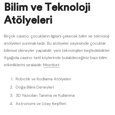
Bilim ve Teknoloji
Atölyeleri
Birçok casino, çocukların ilgisini çekecek bilim ve teknoloji
atölyeleri sunmaktadır. Bu atölyeler sayesinde çocuklar
bilimsel deneyler yapabilir, yeni teknolojileri keşfedebilirler.
Aşağıda casino tatil köylerinde bulabileceğiniz bazı bilim
etkinliklerini sıraladık:
Mostbet
Robotik ve Kodlama Atölyeleri
Doğa Bilimi Deneyleri
3D Yazıcıları Tanıma ve Kullanma
Astronomi ve Uzay Keşifleri