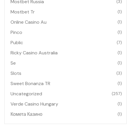
Mostbet Russia
(3)
Mostbet Tr
(1)
Online Casino Au
(1)
Pinco
(1)
Public
(7)
Ricky Casino Australia
(1)
Se
(1)
Slots
(3)
Sweet Bonanza TR
(1)
Uncategorized
(257)
Verde Casino Hungary
(1)
Комета Казино
(1)