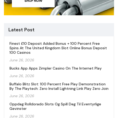
SHOP NOW
Latest Post
Finest £10 Deposit Added Bonus + 100 Percent Free
Spins At The United Kingdom Slot Online Bonus Deposit
100 Casinos
June 26, 2026
Bucks App Apps Zimpler Casino On The Internet Play
June 26, 2026
Buffalo Blitz Slot: 100 Percent Free Play Demonstration
By The Playtech: Zero Install Lightning Link Play Zero Join
June 26, 2026
Oppdag Rolldorado Slots Og Spill Deg Til Eventyrlige
Gevinster
June 26, 2026