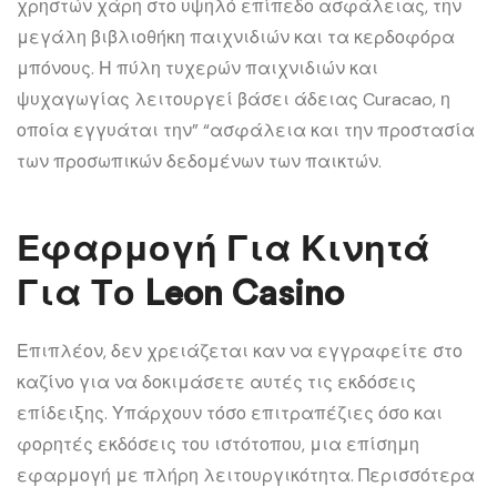
χρηστών χάρη στο υψηλό επίπεδο ασφάλειας, την
μεγάλη βιβλιοθήκη παιχνιδιών και τα κερδοφόρα
μπόνους. Η πύλη τυχερών παιχνιδιών και
ψυχαγωγίας λειτουργεί βάσει άδειας Curacao, η
οποία εγγυάται την” “ασφάλεια και την προστασία
των προσωπικών δεδομένων των παικτών.
Εφαρμογή Για Κινητά
Για Το Leon Casino
Επιπλέον, δεν χρειάζεται καν να εγγραφείτε στο
καζίνο για να δοκιμάσετε αυτές τις εκδόσεις
επίδειξης. Υπάρχουν τόσο επιτραπέζιες όσο και
φορητές εκδόσεις του ιστότοπου, μια επίσημη
εφαρμογή με πλήρη λειτουργικότητα. Περισσότερα