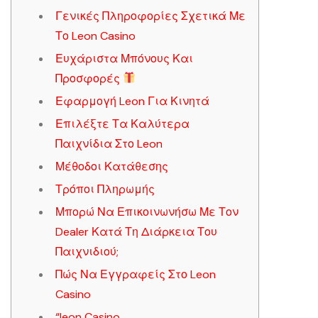
Γενικές Πληροφορίες Σχετικά Με
Το Leon Casino
Ευχάριστα Μπόνους Και
Προσφορές
Εφαρμογή Leon Για Κινητά
Επιλέξτε Τα Καλύτερα
Παιχνίδια Στο Leon
Μέθοδοι Κατάθεσης
Τρόποι Πληρωμής
Μπορώ Να Επικοινωνήσω Με Τον
Dealer Κατά Τη Διάρκεια Του
Παιχνιδιού;
Πώς Να Εγγραφείς Στο Leon
Casino
“leon Casino