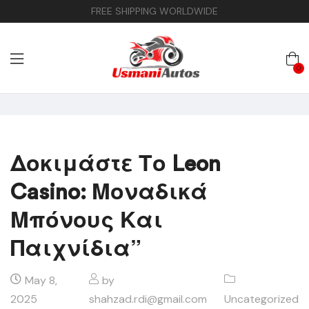
FREE SHIPPING WORLDWIDE
0
Δοκιμάστε Το Leon
Casino: Μοναδικά
Μπόνους Και
Παιχνίδια”
May 8,
by
2025
shahzad.rdi@gmail.com
Uncategorized