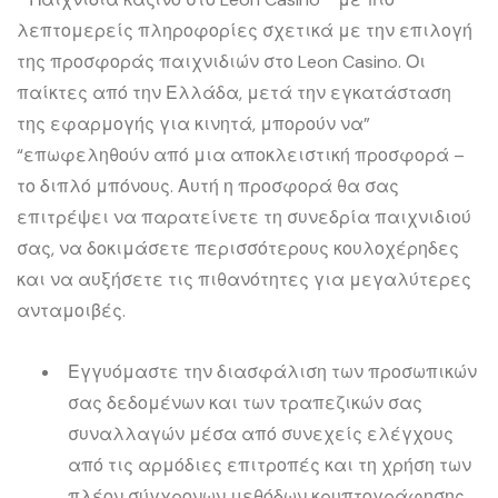
λεπτομερείς πληροφορίες σχετικά με την επιλογή
της προσφοράς παιχνιδιών στο Leon Casino. Οι
παίκτες από την Ελλάδα, μετά την εγκατάσταση
της εφαρμογής για κινητά, μπορούν να”
“επωφεληθούν από μια αποκλειστική προσφορά –
το διπλό μπόνους. Αυτή η προσφορά θα σας
επιτρέψει να παρατείνετε τη συνεδρία παιχνιδιού
σας, να δοκιμάσετε περισσότερους κουλοχέρηδες
και να αυξήσετε τις πιθανότητες για μεγαλύτερες
ανταμοιβές.
Εγγυόμαστε την διασφάλιση των προσωπικών
σας δεδομένων και των τραπεζικών σας
συναλλαγών μέσα από συνεχείς ελέγχους
από τις αρμόδιες επιτροπές και τη χρήση των
πλέον σύγχρονων μεθόδων κρυπτογράφησης.