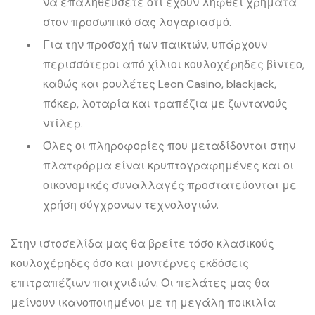
να επαληθεύσετε ότι έχουν ληφθεί χρήματα
στον προσωπικό σας λογαριασμό.
Για την προσοχή των παικτών, υπάρχουν
περισσότεροι από χίλιοι κουλοχέρηδες βίντεο,
καθώς και ρουλέτες Leon Casino, blackjack,
πόκερ, λοταρία και τραπέζια με ζωντανούς
ντίλερ.
Όλες οι πληροφορίες που μεταδίδονται στην
πλατφόρμα είναι κρυπτογραφημένες και οι
οικονομικές συναλλαγές προστατεύονται με
χρήση σύγχρονων τεχνολογιών.
Στην ιστοσελίδα μας θα βρείτε τόσο κλασικούς
κουλοχέρηδες όσο και μοντέρνες εκδόσεις
επιτραπέζιων παιχνιδιών. Οι πελάτες μας θα
μείνουν ικανοποιημένοι με τη μεγάλη ποικιλία