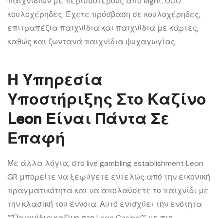
παιχνιδιών με περισσότερους από eight. 000
κουλοχέρηδες. Έχετε πρόσβαση σε κουλοχέρηδες,
επιτραπέζια παιχνίδια και παιχνίδια με κάρτες,
καθώς και ζωντανά παιχνίδια ψυχαγωγίας.
Η Υπηρεσία
Υποστήριξης Στο Καζίνο
Leon Είναι Πάντα Σε
Επαφή
Με άλλα λόγια, στο live gambling establishment Leon
GR μπορείτε να ξεφύγετε εντελώς από την εικονική
πραγματικότητα και να απολαύσετε το παιχνίδι με
την κλασική του έννοια. Αυτό ενισχύει την ενότητα
“”Παιχνίδια καζίνο στο Leon Casino”” με πιο