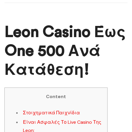
Leon Casino Έως
One 500 Ανά
Κατάθεση!
Content
Στοιχηματικά Παιχνίδια
Είναι Ασφαλές Το Live Casino Της
Leon;