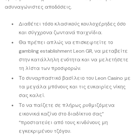
ασυναγώνιστες αποδόσεις.
Διαθέτει τόσο κλασικούς κουλοχέρηδες όσο
και σύγχρονα ζωντανά παιχνίδια.
Θα πρέπει απλώς να επισκεφτείτε το
gambling establishment Leon GR, να μεταβείτε
στην κατάλληλη ενότητα και να μελετήσετε
τη λίστα των προσφορών.
Το συναρπαστικό βασίλειο του Leon Casino με
τα μεγάλα μπόνους και τις ευκαιρίες νίκης
σας καλεί.
Το να παίζετε σε πλήρως ρυθμιζόμενα
εικονικά καζίνο στο διαδίκτυο σας”
“προστατεύει από τους κινδύνους μη
εγκεκριμένου τζόγου.