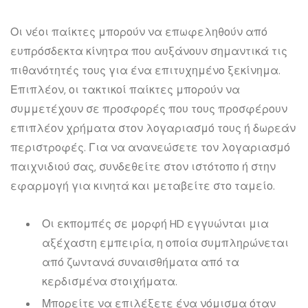
Οι νέοι παίκτες μπορούν να επωφεληθούν από
ευπρόσδεκτα κίνητρα που αυξάνουν σημαντικά τις
πιθανότητές τους για ένα επιτυχημένο ξεκίνημα.
Επιπλέον, οι τακτικοί παίκτες μπορούν να
συμμετέχουν σε προσφορές που τους προσφέρουν
επιπλέον χρήματα στον λογαριασμό τους ή δωρεάν
περιστροφές. Για να ανανεώσετε τον λογαριασμό
παιχνιδιού σας, συνδεθείτε στον ιστότοπο ή στην
εφαρμογή για κινητά και μεταβείτε στο ταμείο.
Οι εκπομπές σε μορφή HD εγγυώνται μια
αξέχαστη εμπειρία, η οποία συμπληρώνεται
από ζωντανά συναισθήματα από τα
κερδισμένα στοιχήματα.
Μπορείτε να επιλέξετε ένα νόμισμα όταν