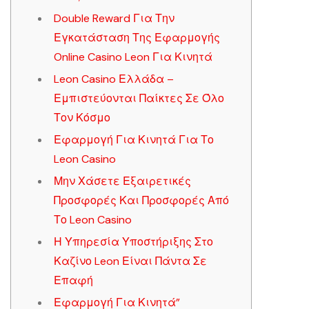
Double Reward Για Την
Εγκατάσταση Της Εφαρμογής
Online Casino Leon Για Κινητά
Leon Casino Ελλάδα –
Εμπιστεύονται Παίκτες Σε Όλο
Τον Κόσμο
Εφαρμογή Για Κινητά Για Το
Leon Casino
Μην Χάσετε Εξαιρετικές
Προσφορές Και Προσφορές Από
Το Leon Casino
Η Υπηρεσία Υποστήριξης Στο
Καζίνο Leon Είναι Πάντα Σε
Επαφή
Εφαρμογή Για Κινητά”