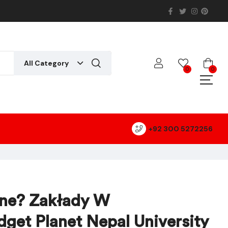
All Category
0
0
+92 300 5272256
zne? Zakłady W
get Planet Nepal University