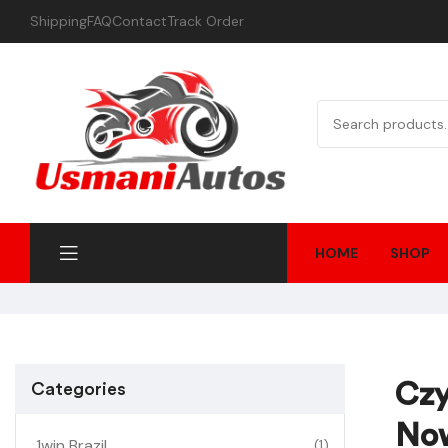
Shipping
FAQ
Contact
Track Order
HOME
SHOP
Czy
Categories
Now
1win Brazil
(1)