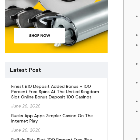
SHOP NOW
Latest Post
Finest £10 Deposit Added Bonus + 100
Percent Free Spins At The United Kingdom
Slot Online Bonus Deposit 100 Casinos
June 26, 2026
Bucks App Apps Zimpler Casino On The
Internet Play
June 26, 2026
Buffalo Blitz Slot: 100 Percent Free Play