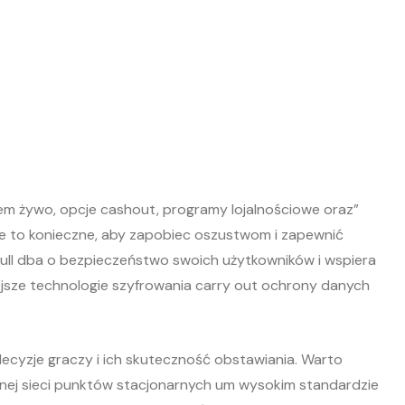
 em żywo, opcje cashout, programy lojalnościowe oraz”
le to konieczne, aby zapobiec oszustwom i zapewnić
ull dba o bezpieczeństwo swoich użytkowników i wspiera
ejsze technologie szyfrowania carry out ochrony danych
cyzje graczy i ich skuteczność obstawiania. Warto
nej sieci punktów stacjonarnych um wysokim standardzie