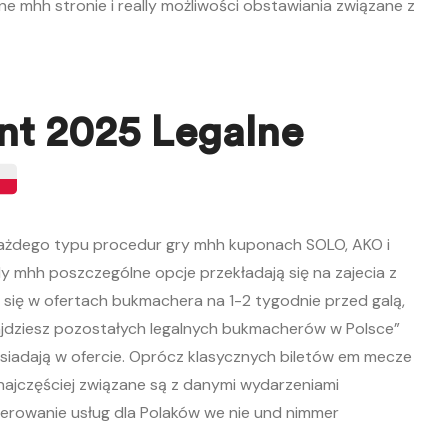
e mhh stronie i really możliwości obstawiania związane z
t 2025 Legalne
każdego typu procedur gry mhh kuponach SOLO, AKO i
y mhh poszczególne opcje przekładają się na zajecia z
ą się w ofertach bukmachera na 1-2 tygodnie przed galą,
najdziesz pozostałych legalnych bukmacherów w Polsce”
siadają w ofercie. Oprócz klasycznych biletów em mecze
najczęściej związane są z danymi wydarzeniami
ferowanie usług dla Polaków we nie und nimmer