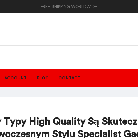
FREE SHIPPING WORLDWIDE
ACCOUNT
BLOG
CONTACT
 Typy High Quality Są Skutec
oczesnym Stylu Specialist Gad