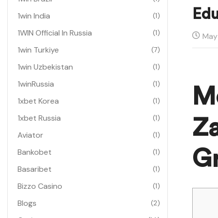
Edu
1win India
(1)
1WIN Official In Russia
(1)
May
1win Turkiye
(7)
1win Uzbekistan
(1)
1winRussia
(1)
M
1xbet Korea
(1)
1xbet Russia
Z
(1)
Aviator
(1)
G
Bankobet
(1)
Basaribet
(1)
Bizzo Casino
(1)
Blogs
(2)