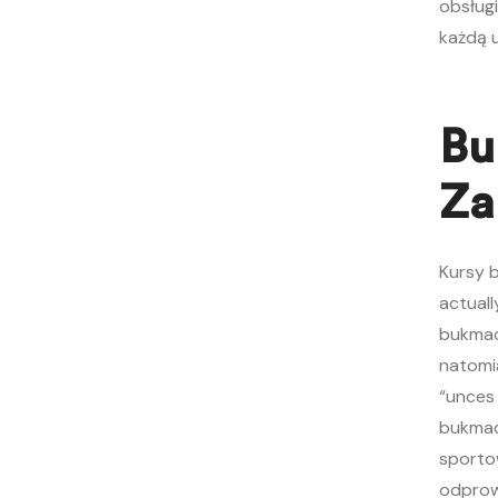
obsługi
każdą u
Bu
Za
Kursy 
actuall
bukmach
natomia
“unces
bukmac
sporto
odprow