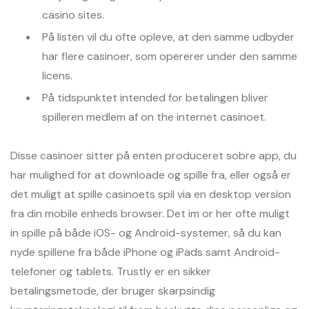
casino sites.
På listen vil du ofte opleve, at den samme udbyder
har flere casinoer, som opererer under den samme
licens.
På tidspunktet intended for betalingen bliver
spilleren medlem af on the internet casinoet.
Disse casinoer sitter på enten produceret sobre app, du
har mulighed for at downloade og spille fra, eller også er
det muligt at spille casinoets spil via en desktop version
fra din mobile enheds browser. Det im or her ofte muligt
in spille på både iOS- og Android-systemer, så du kan
nyde spillene fra både iPhone og iPads samt Android-
telefoner og tablets. Trustly er en sikker
betalingsmetode, der bruger skarpsindig