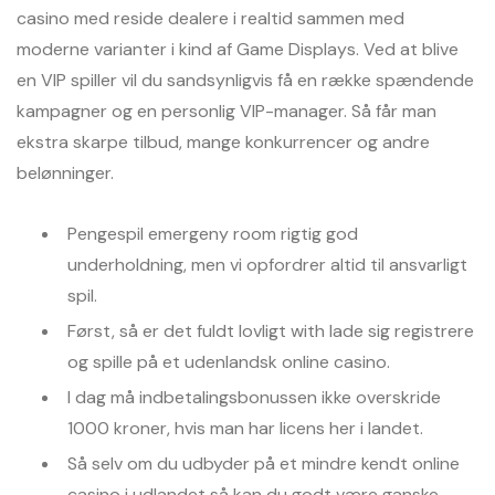
casino med reside dealere i realtid sammen med
moderne varianter i kind af Game Displays. Ved at blive
en VIP spiller vil du sandsynligvis få en række spændende
kampagner og en personlig VIP-manager. Så får man
ekstra skarpe tilbud, mange konkurrencer og andre
belønninger.
Pengespil emergeny room rigtig god
underholdning, men vi opfordrer altid til ansvarligt
spil.
Først, så er det fuldt lovligt with lade sig registrere
og spille på et udenlandsk online casino.
I dag må indbetalingsbonussen ikke overskride
1000 kroner, hvis man har licens her i landet.
Så selv om du udbyder på et mindre kendt online
casino i udlandet så kan du godt være ganske