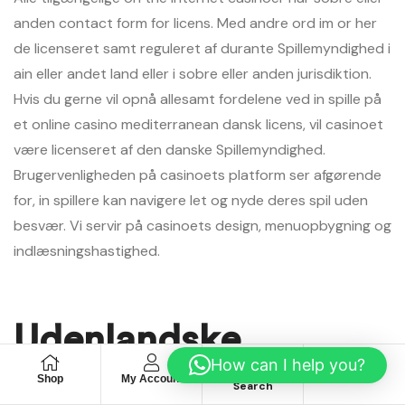
anden contact form for licens. Med andre ord im or her
de licenseret samt reguleret af durante Spillemyndighed i
ain eller andet land eller i sobre eller anden jurisdiktion.
Hvis du gerne vil opnå allesamt fordelene ved in spille på
et online casino mediterranean dansk licens, vil casinoet
være licenseret af den danske Spillemyndighed.
Brugervenligheden på casinoets platform ser afgørende
for, in spillere kan navigere let og nyde deres spil uden
besvær. Vi servir på casinoets design, menuopbygning og
indlæsningshastighed.
Udenlandske
How can I help you?
Bookmakere Samt
Shop
My Account
Wishlist
Search