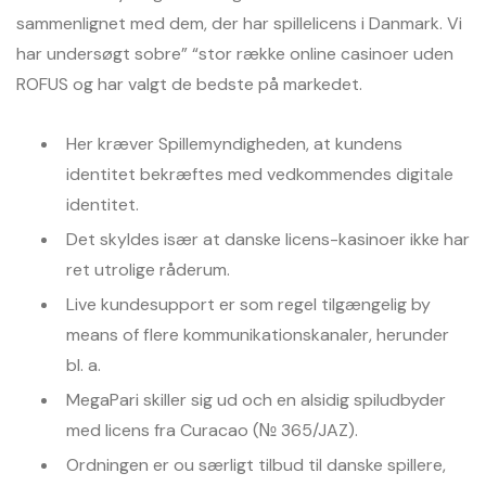
sammenlignet med dem, der har spillelicens i Danmark. Vi
har undersøgt sobre” “stor række online casinoer uden
ROFUS og har valgt de bedste på markedet.
Her kræver Spillemyndigheden, at kundens
identitet bekræftes med vedkommendes digitale
identitet.
Det skyldes især at danske licens-kasinoer ikke har
ret utrolige råderum.
Live kundesupport er som regel tilgængelig by
means of flere kommunikationskanaler, herunder
bl. a.
MegaPari skiller sig ud och en alsidig spiludbyder
med licens fra Curacao (№ 365/JAZ).
Ordningen er ou særligt tilbud til danske spillere,