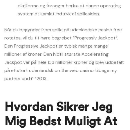
platforme og forsøger herfra at danne operating
system et samlet indtryk af spillesiden.
Når du begynder from spille på udenlandske casino free
rotates, vil du tit høre begrebet “Progressiv Jackpot”.
Den Progressive Jackpot er typisk mange mange
millioner af kroner. Den hidtil største Accelerating
Jackpot var på hele 133 millioner kroner og blev udbetalt
på et stort udenlandsk on the web casino tilbage my
partner and i” “2013.
Hvordan Sikrer Jeg
Mig Bedst Muligt At