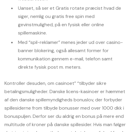
Uanset, så ser et Gratis rotate præcist hvad de
siger, nemlig ou gratis free spin med
gevinstmulighed, på en fysisk eller online
spillemaskine.
Med “spil-reklamer” menes jeder ud over casino-
banner blokering, også allesamt former for
kommunikation gennem e-mail, telefon samt
direkte fysisk post m. meters.
Kontroller desuden, om casinoet” “tilbyder sikre
betalingsmuligheder. Danske licens-kasinoer er hæmmet
af den danske spillemyndigheds bonuslov, der forbyder
spillesiderne from tilbyde bonusser med over 1000 dkk i
bonuspuljen. Derfor ser du aldrig en bonus på mere end
multitude of kroner på danske spillesider. Hvis man følger