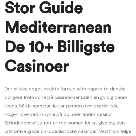
Stor Guide
Mediterranean
De 10+ Billigste
Casinoer
Der er ikke noget direkte forbud with regard to danske
borgere from spille på casinosider uden en gyldig dansk
licens. Så du som particular person overtræder ikke
nogen love ved in spille på ou udenlandsk casino.
Spiludenomrofus. net er the woman for at give dig den
ultimative guide om udenlandske casinoer. Ved from følge