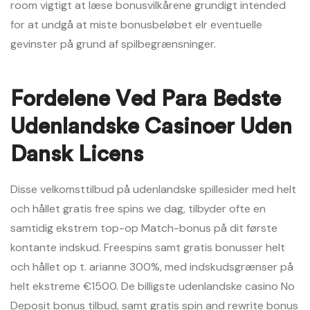
room vigtigt at læse bonusvilkårene grundigt intended
for at undgå at miste bonusbeløbet elr eventuelle
gevinster på grund af spilbegrænsninger.
Fordelene Ved Para Bedste
Udenlandske Casinoer Uden
Dansk Licens
Disse velkomsttilbud på udenlandske spillesider med helt
och hållet gratis free spins we dag, tilbyder ofte en
samtidig ekstrem top-op Match-bonus på dit første
kontante indskud. Freespins samt gratis bonusser helt
och hållet op t. arianne 300%, med indskudsgrænser på
helt ekstreme €1500. De billigste udenlandske casino No
Deposit bonus tilbud, samt gratis spin and rewrite bonus