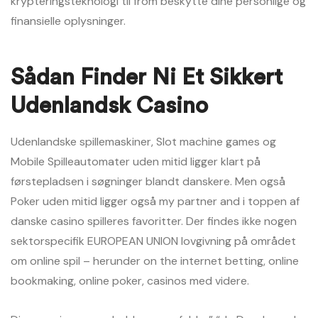
krypteringsteknologi til from beskytte dine personlige og
finansielle oplysninger.
Sådan Finder Ni Et Sikkert
Udenlandsk Casino
Udenlandske spillemaskiner, Slot machine games og
Mobile Spilleautomater uden mitid ligger klart på
førstepladsen i søgninger blandt danskere. Men også
Poker uden mitid ligger også my partner and i toppen af
danske casino spilleres favoritter. Der findes ikke nogen
sektorspecifik EUROPEAN UNION lovgivning på området
om online spil – herunder on the internet betting, online
bookmaking, online poker, casinos med videre.