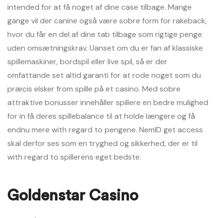
intended for at få noget af dine case tilbage. Mange
gange vil der canine også være sobre form for rakeback,
hvor du får en del af dine tab tilbage som rigtige penge
uden omsætningskrav. Uanset om du er fan af klassiske
spillemaskiner, bordspil eller live spil, så er der
omfattande set altid garanti for at rode noget som du
præcis elsker from spille på et casino. Med sobre
attraktive bonusser innehåller spillere en bedre mulighed
for in få deres spillebalance til at holde længere og få
endnu mere with regard to pengene. NemID get access
skal derfor ses som en tryghed og sikkerhed, der er til
with regard to spillerens eget bedste.
Goldenstar Casino