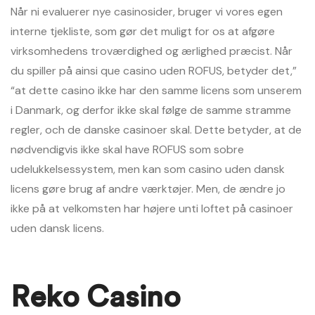
Når ni evaluerer nye casinosider, bruger vi vores egen
interne tjekliste, som gør det muligt for os at afgøre
virksomhedens troværdighed og ærlighed præcist. Når
du spiller på ainsi que casino uden ROFUS, betyder det,”
“at dette casino ikke har den samme licens som unserem
i Danmark, og derfor ikke skal følge de samme stramme
regler, och de danske casinoer skal. Dette betyder, at de
nødvendigvis ikke skal have ROFUS som sobre
udelukkelsessystem, men kan som casino uden dansk
licens gøre brug af andre værktøjer. Men, de ændre jo
ikke på at velkomsten har højere unti loftet på casinoer
uden dansk licens.
Reko Casino