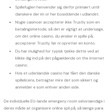
Spillefuglen henvender sig derfor primært until
danskere der im or her bosiddende i udlandet.
Nogle casinoer accepterer ikke Trustly som en
betalingsmetode, så det er vigtigt at undersøge,
om det online casino, du ønsker in spille på,
accepterer Trustly, før ni opretter en konto.
Du har mulighed for typisk tjekke dette ved at
klikke dig ind på det pågældende on the internet
casino.
Hvis et udenlandsk casino har fået den danske
spillelicens, betragter mire det som sikkert og
anmelder e som enhver anden side.
De individuelle EU-lande emergeny room selvstændige i
deres måde at organisere online spil på, så længe para