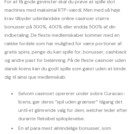
For at få gode gevinster skal du prøve at spille slot
machines med maksimal RTP-værdi. Men med så høje
krav tilbyder udenlandske online casinoer større
bonusser på 300%, 400% eller endda 500% af din
indbetaling. De fleste medlemskaber kommer med en
række fordele som har mulighed for være portioner af
gratis spins, penge du kan spille for, bonusser, cashback
og andre past for belønning. På de fleste casinoer uden
dansk licens kan du godt spille som gæst uden at binde
dig til ainsi que medlemskab.
Selvom casinoet opererer under sobre Curacao-
licens, gør deres “spil uden grænser” tilgang det
until et glimrende valg for dem, welcher leder efter
durante fleksibel spiloplevelse.
En af para mest almindelige bonusser, som