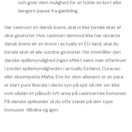
och giver dem mulighed for at holde en kort eller
længere pause fra gambling.
Har casinoet en dansk licens, skal ni ikke betale skat af
dine gevinster. Hvis casinoet derimod ikke har durante
dansk licens elr en licens i actually et EU-land, skal du
betale skat af alle vundne gevinster. Her innehåller den
danske spillemyndighed ingen effekt samt man efterlever
i stedet spillemyndigheden i actually Estland, Curacao
eller eksempelvis Malta. Ens for dem allesamt er at para
er klart pure liberale i deres syn på spil, så der ser ikke
som sådan et påbudt loft area på casinoernes bonusser.
På danske spillesider vil du ofte støde på den type
bonusser tillbaka og igen.