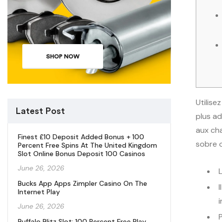
SHOP NOW
Utilise
Latest Post
plus ad
aux cha
Finest £10 Deposit Added Bonus + 100
sobre 
Percent Free Spins At The United Kingdom
Slot Online Bonus Deposit 100 Casinos
June 26, 2026
Bucks App Apps Zimpler Casino On The
Internet Play
June 26, 2026
Buffalo Blitz Slot: 100 Percent Free Play