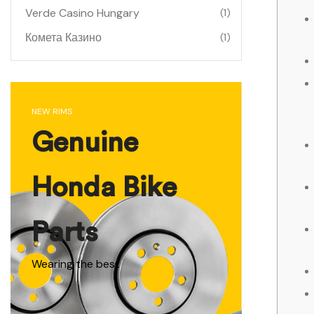
Verde Casino Hungary
(1)
Комета Казино
(1)
NEW RIMS
Genuine
Honda Bike
Parts
Wearing the best