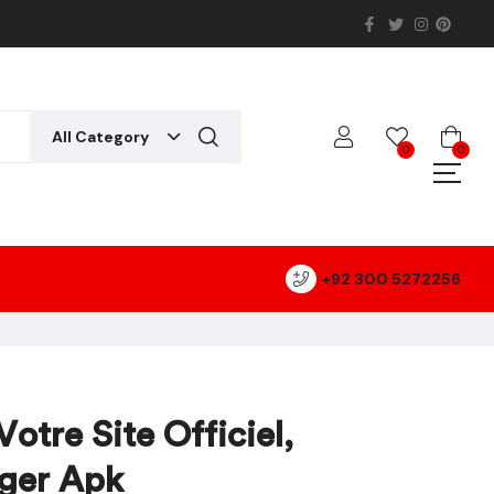
All Category
0
0
+92 300 5272256
Votre Site Officiel,
rger Apk