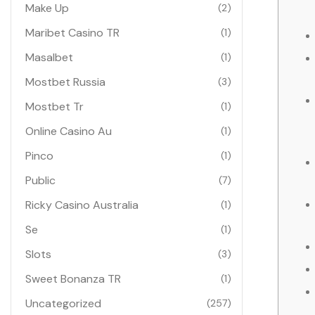
Make Up
(2)
Maribet Casino TR
(1)
Masalbet
(1)
Mostbet Russia
(3)
Mostbet Tr
(1)
Online Casino Au
(1)
Pinco
(1)
Public
(7)
Ricky Casino Australia
(1)
Se
(1)
Slots
(3)
Sweet Bonanza TR
(1)
Uncategorized
(257)