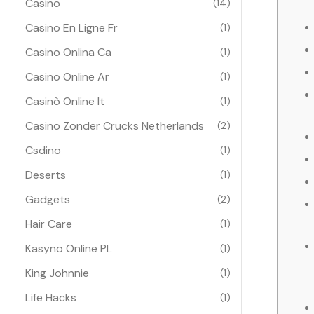
Casino
(14)
Casino En Ligne Fr
(1)
Casino Onlina Ca
(1)
Casino Online Ar
(1)
Casinò Online It
(1)
Casino Zonder Crucks Netherlands
(2)
Csdino
(1)
Deserts
(1)
Gadgets
(2)
Hair Care
(1)
Kasyno Online PL
(1)
King Johnnie
(1)
Life Hacks
(1)