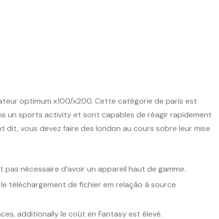
icateur optimum x100/x200. Cette catégorie de paris est
s un sports activity et sont capables de réagir rapidement
t dit, vous devez faire des london au cours sobre leur mise
st pas nécessaire d’avoir un appareil haut de gamme.
r le téléchargement de fichier em relação à source
es, additionally le coût en Fantasy est élevé.