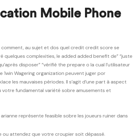
ication Mobile Phone
comment, au sujet et dos quel credit credit score se
lgré quelques complexities, le added added benefit de” “juste
u’après disposer” “vérifié the prepare o la cual l’utilisateur
s de 1win Wagering organization peuvent juger por
 les mauvaises périodes. Il s’agit d’une part à aspect
où votre fundamental variété sobre amusements et
 arianne représente feasible sobre les joueurs ruiner dans
e ou attendez que votre croupier soit dépassé.